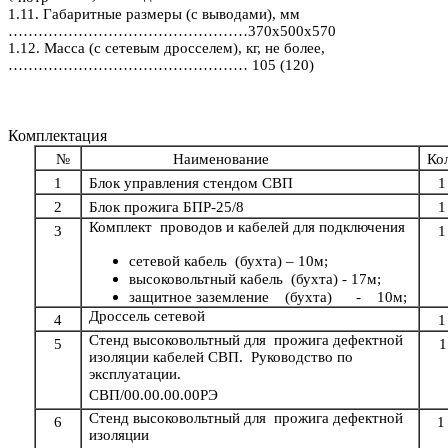
1.11. Габаритные размеры (с выводами), мм
…………………………………………370х500х570
1.12. Масса (с сетевым дросселем), кг, не более,
………………………………………… 105 (120)
Комплектация
№
Наименование
Ко
1
Блок управления стендом СВП
1
2
Блок прожига БПР-25/8
1
Комплект проводов и кабелей для подключения
3
1
сетевой кабель (бухта)
–
10м;
высоковольтный кабель (бухта)
-
17м;
защитное заземление (бухта) - 10м;
Дроссель сетевой
4
1
Стенд высоковольтный для
прожига дефектной
5
1
изоляции кабелей
СВП. Руководство по
эксплуатации.
СВП/00.00.00.00РЭ
Стенд высоковольтный для
прожига дефектной
6
1
изоляции