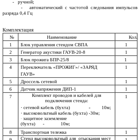
- ручной;
- автоматический с частотой следования импульсов
разряда 0,4 Гц
Комплектация
№
Наименование
Кол.
1
Блок управления стендом СВПА
1
2
Генератор акустики ГАУВ-20-8
1
3
Блок прожига БПР-25/8
1
4
Переключатель «ПРОЖИГ»/ «ЗАРЯД
1
ГАУВ»
5
Дроссель сетевой
1
6
Датчик напряжения ДИП-1
1
Комплект проводов и кабелей для
7
1
подключения стенда:
·
-
сетевой кабель (бухта)
10м;
·
высоковольтный кабель
(бухта)
-
30м;
защитное заземление
·
(бухта) - 10м;
8
Транспортная тележка
1
Стенд высоковольтный для
отыскания мест
9
1