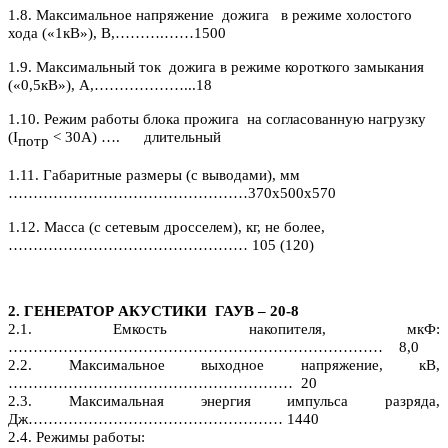
1.8. Максимальное напряжение дожига в режиме холостого
хода («1кВ»), В,……….……1500
1.9. Максимальный ток дожига в режиме короткого замыкания
(«0,5кВ»), А,………………...18
1.10. Режим работы блока прожига на согласованную нагрузку
(
I
< 30А) …. длительный
потр
1.11. Габаритные размеры (с выводами), мм
…………………………………………370х500х570
1.12. Масса (с сетевым дросселем), кг, не более,
………………………………………… 105 (120)
2. ГЕНЕРАТОР АКУСТИКИ ГАУВ – 20-8
2.1. Емкость накопителя, мкФ:
………………………………………………………………… 8,0
2.2. Максимальное выходное напряжение, кВ,
………………………………………………… 20
2.3.
Максимальная энергия импульса разряда,
Дж…………………………………………… 1440
2.4.
Режимы работы: