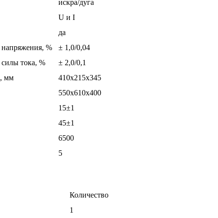
искра/дуга
U и I
да
 напряжения, %
± 1,0/0,04
 силы тока, %
± 2,0/0,1
, мм
410х215х345
550х610х400
15±1
45±1
6500
5
Количество
1