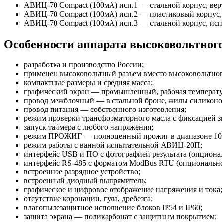
АВИЦ-70 Compact (100мА) исп.1 — стальной корпус, вер
АВИЦ-70 Compact (100мА) исп.2 — пластиковый корпус, 
АВИЦ-70 Compact (100мА) исп.3 — стальной корпус, испо
Особенности аппарата высоковольтног
разработка и производство России;
применен высоковольтный разъем вместо высоковольтног
компактные размеры и средняя масса;
графический экран — промышленный, рабочая температу
провод межблочный — в стальной броне, жилы силиконо
провод питания — собственного изготовления;
режим проверки трансформаторного масла с фиксацией з
запуск таймера с любого напряжения;
режим ПРОЖИГ — полноценный прожиг в диапазоне 10
режим работы с ванной испытательной АВИЦ-20П;
интерфейс USB и ПО с фотографией результата (опциона
интерфейс RS-485 с форматом ModBus RTU (опционально
встроенное разрядное устройство;
встроенный диодный выпрямитель;
графическое и цифровое отображение напряжения и тока;
отсутствие коронации, гула, дребезга;
влагопылезащитное исполнение блоков IP54 и IP60;
защита экрана — поликарбонат с защитным покрытием;