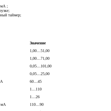
 мА ;
рузке;
ный таймер;
Значение
1,00…51,00
1,00…71,00
0,05…101,00
0,05…25,00
мА
60…45
1…110
1…26
, мА
110…90