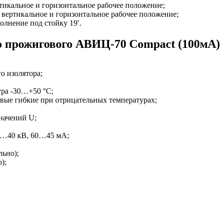
тикальное и горизонтальное рабочее положение;
вертикальное и горизонтальное рабочее положение;
лнение под стойку 19′.
о прожигового АВИЦ-70 Compact (100мА)
о изолятора;
ра -30…+50 °C;
вые гибкие при отрицательных температурах;
начений U;
…40 кВ, 60…45 мА;
льно);
);